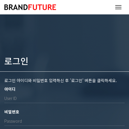
T
o
g
g
l
e
n
a
v
로그인
i
g
a
t
로그인 아이디와 비밀번호 입력하신 후 '로그인' 버튼을 클릭하세요.
i
o
아이디
n
비밀번호